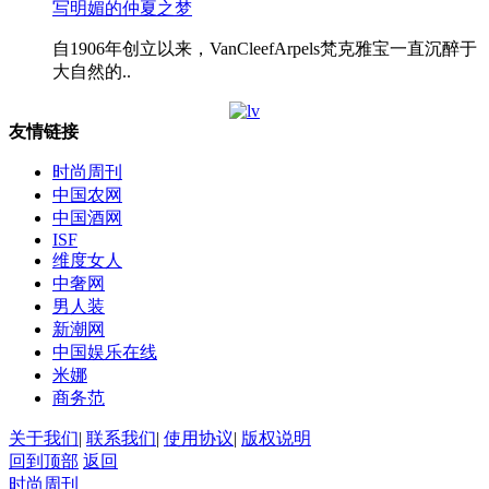
写明媚的仲夏之梦
自1906年创立以来，VanCleefArpels梵克雅宝一直沉醉于
大自然的..
友情链接
时尚周刊
中国农网
中国酒网
ISF
维度女人
中奢网
男人装
新潮网
中国娱乐在线
米娜
商务范
关于我们
|
联系我们
|
使用协议
|
版权说明
回到顶部
返回
时尚周刊