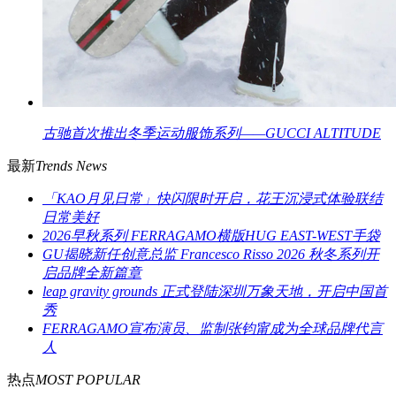
古驰首次推出冬季运动服饰系列——GUCCI ALTITUDE
最新
Trends News
「KAO月见日常」快闪限时开启，花王沉浸式体验联结
日常美好
2026早秋系列 FERRAGAMO横版HUG EAST-WEST手袋
GU揭晓新任创意总监 Francesco Risso 2026 秋冬系列开
启品牌全新篇章
leap gravity grounds 正式登陆深圳万象天地，开启中国首
秀
FERRAGAMO宣布演员、监制张钧甯成为全球品牌代言
人
热点
MOST POPULAR