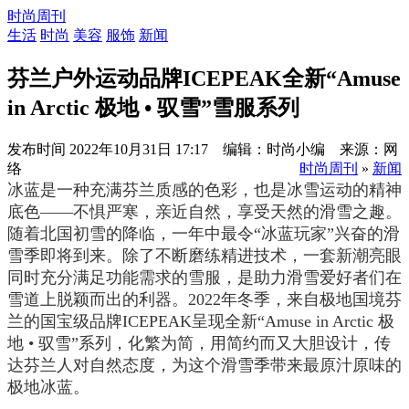
时尚周刊
生活
时尚
美容
服饰
新闻
芬兰户外运动品牌ICEPEAK全新“Amuse
in Arctic 极地 • 驭雪”雪服系列
发布时间
2022年10月31日 17:17 编辑：时尚小编 来源：网
络
时尚周刊
»
新闻
冰蓝是一种充满芬兰质感的色彩，也是冰雪运动的精神
底色——不惧严寒，亲近自然，享受天然的滑雪之趣。
随着北国初雪的降临，一年中最令“冰蓝玩家”兴奋的滑
雪季即将到来。除了不断磨练精进技术，一套新潮亮眼
同时充分满足功能需求的雪服，是助力滑雪爱好者们在
雪道上脱颖而出的利器。2022年冬季，来自极地国境芬
兰的国宝级品牌ICEPEAK呈现全新“Amuse in Arctic 极
地 • 驭雪”系列，化繁为简，用简约而又大胆设计，传
达芬兰人对自然态度，为这个滑雪季带来最原汁原味的
极地冰蓝。