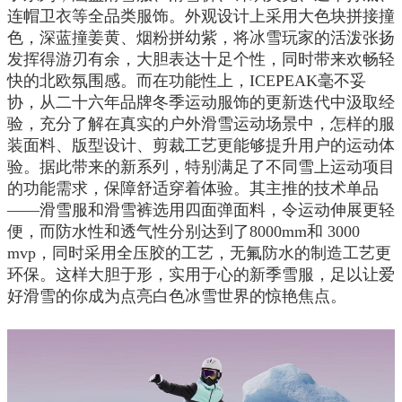
连帽卫衣等全品类服饰。外观设计上采用大色块拼接撞
色，深蓝撞姜黄、烟粉拼幼紫，将冰雪玩家的活泼张扬
发挥得游刃有余，大胆表达十足个性，同时带来欢畅轻
快的北欧氛围感。而在功能性上，ICEPEAK毫不妥
协，从二十六年品牌冬季运动服饰的更新迭代中汲取经
验，充分了解在真实的户外滑雪运动场景中，怎样的服
装面料、版型设计、剪裁工艺更能够提升用户的运动体
验。据此带来的新系列，特别满足了不同雪上运动项目
的功能需求，保障舒适穿着体验。其主推的技术单品
——滑雪服和滑雪裤选用四面弹面料，令运动伸展更轻
便，而防水性和透气性分别达到了8000mm和 3000
mvp，同时采用全压胶的工艺，无氟防水的制造工艺更
环保。这样大胆于形，实用于心的新季雪服，足以让爱
好滑雪的你成为点亮白色冰雪世界的惊艳焦点。