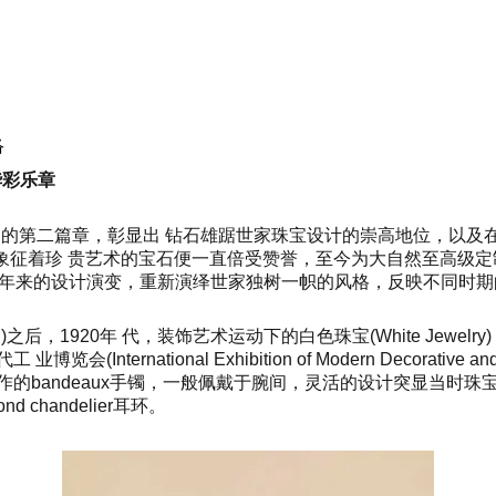
络
写华彩乐章
 diamonds系列的第二篇章，彰显出 钻石雄踞世家珠宝设计的崇高地位，以及
种象征着珍 贵艺术的宝石便一直倍受赞誉，至今为大自然至高级
十年来的设计演变，重新演绎世家独树一帜的风格，反映不同时期
land)之后，1920年 代，装饰艺术运动下的白色珠宝(White J
览会(Internatio
nal Exhibition of Modern Decorati
的bandeaux手镯，一般佩戴于腕间，灵活的设计突显当时
d chandelier耳环。