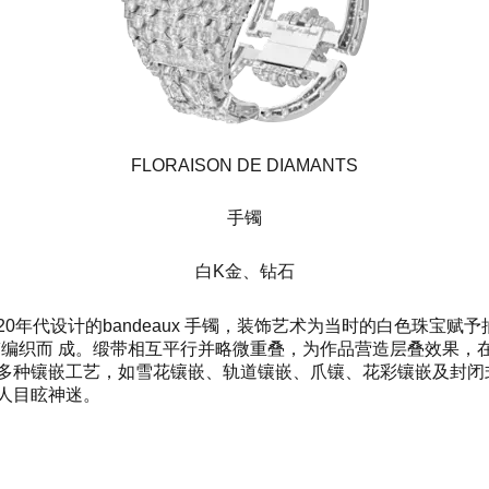
FLORAISON DE DIAMANTS
手镯
白K金、钻石
雅宝于1920年代设计的bandeaux 手镯，装饰艺术为当时的白色
钻石的白K金缎带编织而 成。缎带相互平行并略微重叠，为作品营造层叠
多种镶嵌工艺，如雪花镶嵌、轨道镶嵌、爪镶、花彩镶嵌及封闭
人目眩神迷。