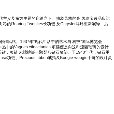
代主义及东方主题的启迪之下，抽象风格的高 级珠宝臻品应运
ng Twenties长项链 及Chrysler耳环重新演绎，后
作风格。1937年“现代生活中的艺术与 科技”国际博览会
，此次作品中的Vagues étincelantes 项链便是向这种流丽璀璨的设计
和圆钻，项链 末端镶嵌一颗梨形钻石吊坠。于1940年代，钻石用
Precious ribbon戒指及Boogie-woogie手链的设计灵