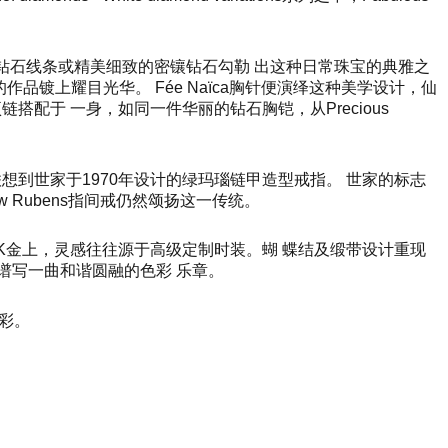
婉约的钻石线条或精美细致的密镶钻石勾勒 出这种日常珠宝的典雅之
镀上耀目光华。 Fée Naïca胸针便演绎这种美学设计，仙
链搭配于 一身，如同一件华丽的钻石胸铠，从Precious
令人联想到世家于1970年设计的绿玛瑙链甲造型戒指。 世家的标志
w Rubens指间戒仍然颂扬这一传统。
K金上，灵感往往源于高级定制时装。蝴 蝶结及缎带设计重现
谱写一曲和谐圆融的色彩 乐章。
华彩。