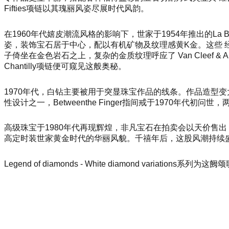
Fifties项链以其瑰丽风姿尽展时代风韵。
在1960年代嬉皮潮流风格的影响下，世家于1954年推出的La
姿，装饰宝石居于中心，配以有机矿物及纹理感黄K金。这些 经
子倚坐在金色岩石之上，复杂的金质纹理呼应了 Van Cleef 
Chantilly项链便可窥见这般奥秘。
1970年代，白钻主要被用于突显珠宝作品的线条。作品造型变大，例
性设计之一，Betweenthe Finger指间戒于1970年代
高级珠宝于1980年代再现辉煌，非凡宝石在拍卖会以天价售
高定时装世家黄金时代的华丽风貌。千禧年后，这股风潮持续盛
Legend of diamo
nds - White diamond variat