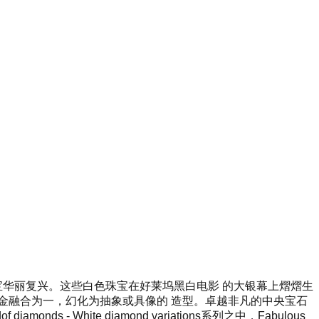
珠宝华丽复兴。这些白色珠宝在好莱坞黑白电影 的大银幕上熠熠生
金融合为一，幻化为抽象或具像的 造型。卓越非凡的中央宝石
diamo
nds - White diamond variations系列之中，Fabulous