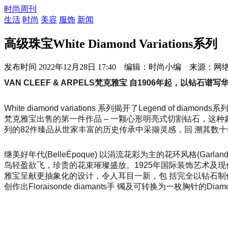
时尚周刊
生活
时尚
美容
服饰
新闻
高级珠宝White Diamond Variations系列
发布时间
2022年12月28日 17:40 编辑：时尚小编 来源：网
VAN CLEEF & ARPELS梵克雅宝 自1906年起，以钻石谱
White diamond variations 系列揭开了Legend of
梵克雅宝出售的第一件作品 – 一颗心形明亮式切割钻石，这
列的82件臻品从世家丰富的历史传承中采撷灵感，回 溯其数
继美好年代(BelleÉpoque) 以涓流花彩为主的花环风格(Gar
鸟轻盈欲飞，珍贵的花束璀璨盛放。1925年国际装饰艺术及现代工 业博
雅宝呈献更抽象化的设计，令人耳目一新，包 括完全以钻石制作
创作出Floraiso
nde diamants手 镯及可转换为一枚胸针的Diamon