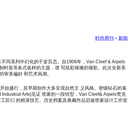
时尚周刊
»
新闻
在不同系列中幻化的千姿百态。自1906年，Van Cleef & Arpels
定制时装等各式各样的主题，谱 写炫彩璀璨的颂歌。此次全新系
的审美偏好 和艺术风潮。
ewelry) 开始盛行，其早期创作大多呈现自然主 义风格。密镶钻石的雀
ve and Industrial Arts)见证 世家的一段转型，Van Cleef& Arpels梵克
珠宝工匠们 的精湛技艺。历史档案及典藏作品启迪世家设计工作室