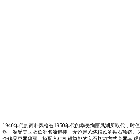
1940年代的简朴风格被1950年代的华美绚丽风潮所取代，
辉，深受美国及欧洲名流追捧。无论是萦绕粉颈的钻石项链、闪
令作品更显华丽，搭配各种相得益彰的宝石切割方式突显其 耀目光