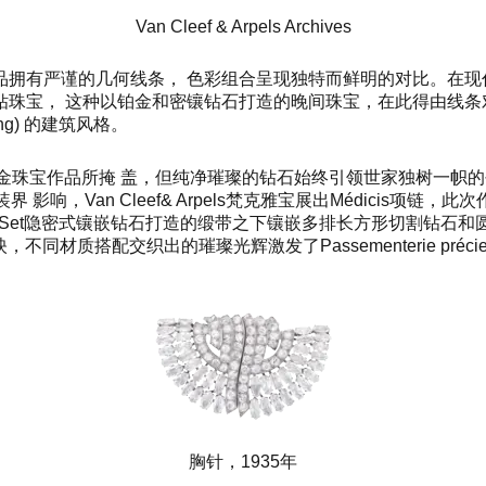
Van Cleef & Arpels Archives
拥有严谨的几何线条， 色彩组合呈现独特而鲜明的对比。在现
这种以铂金和密镶钻石打造的晚间珠宝，在此得由线条对称的Roari
ing) 的建筑风格。
K金珠宝作品所掩 盖，但纯净璀璨的钻石始终引领世家独树一帜的创
高级定制时装界 影响，Van Cleef& Arpels梵克雅宝展出Médicis项链
tery Set隐密式镶嵌钻石打造的缎带之下镶嵌多排长方形切割钻石
交织出的璀璨光辉激发了Passementerie précieuse项链、
胸针，1935年