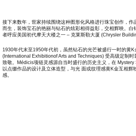
接下来数年，世家持续围绕这种图形化风格进行珠宝创作，作品
而生，装饰宝石的艳丽与钻石的炫彩相得益彰，交相辉映。白钻珠宝， 
者呼应美国初代摩天大楼之一 – 克莱斯勒大厦 (Chrysler Build
1930年代末至1950年代初，虽然钻石的光芒被盛行一时的黄
(Internatio
nal Exhibitio
nof Arts and Techniques) 受
致敬。Médicis项链灵感源自当时盛行的历史主义，在 Mys
以点缀作品的设计及立体造型，与光 面或纹理感黄K金互相辉映，不同材质搭配
感。