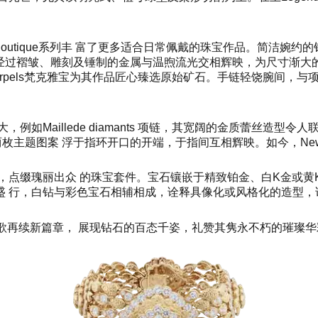
 Boutique系列丰 富了更多适合日常佩戴的珠宝作品。简洁
过褶皱、雕刻及锤制的金属与温煦流光交相辉映，为尺寸渐大的作品
& Arpels梵克雅宝为其作品匠心臻选原始矿石。手链轻饶腕间，与项
如Maillede diamants 项链，其宽阔的金质蕾丝造型
初问世，两枚主题图案 浮于指环开口的开端，于指间互相辉映。如今，Ne
出，点缀瑰丽出众 的珠宝套件。宝石镶嵌于精致铂金、白K金或黄
 行，白钻与彩色宝石相辅相成，诠释具像化或风格化的造型，
ions系列为这阙颂歌再续新篇章， 展现钻石的百态千姿，礼赞其隽永不朽的璀璨