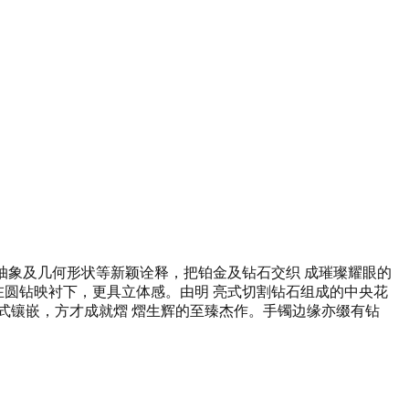
珠宝赋予抽象及几何形状等新颖诠释，把铂金及钻石交织 成璀璨耀眼的
效果，在圆钻映衬下，更具立体感。由明 亮式切割钻石组成的中央花
式镶嵌，方才成就熠 熠生辉的至臻杰作。手镯边缘亦缀有钻