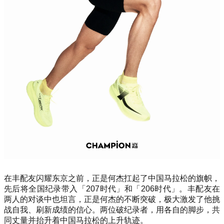
在丰配友闪耀东京之前，正是何杰扛起了中国马拉松的旗帜，
先后将全国纪录带入「207时代」和「206时代」。丰配友在
两人的对谈中也坦言，正是何杰的不断突破，极大激发了他挑
战自我、刷新成绩的信心。两位破纪录者，用各自的脚步，共
同丈量并抬升着中国马拉松的上升轨迹。