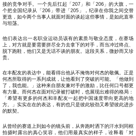
接的竞争对手。一个先后扛起「207」和「206」的大旗，一
个把全国纪录从「206」带进「205」，纪录在你我之间交替
更迭，如今两个当事人就面对面的谈起这些事情，是如此直率
与坦荡。
他们表达出一名职业运动员该有的素质与敬业态度，在赛场
上，对方就是要需要拼尽全力去拿下的对手，而当冲过终点、
脱下跑鞋，他们又是无话不谈的朋友。这段关系，微妙而又珍
贵。
在丰配友的表达中，能看得出他从不掩饰对何杰的敬佩。正是
何杰所取得的一系列成就，让他看到了突破的可能。「他做到
了，我也能。」这种来自朋友兼对手的激励，比任何口号都更
有力量。而何杰在面对纪录被打破时，也展现出难得的格局：
「希望有更多的何杰和丰配友一起把中国速度带向更高的地
方。」实实在在的表达，有的也只是彼此较劲又希望彼此进步
的默契。
从曾经的赛道上到如今的镜头前，从奔跑时洒下的汗水到同框
拍摄时露出的真心笑容，他们用最真实的样子，诠释着「对