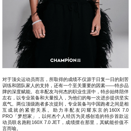
对于顶尖运动员而言，所取得的成绩不仅源于日复一日的刻苦
训练和团队家人的支持，还有一个至关重要的因素——特步品
牌的深度赋能。在丰配友与何杰的职业生涯中，特步始终陪伴
左右，以专业装备和大量投入，为他们的每一次进步提供坚实
底气。两位顶级跑者多次提到，专业装备与中国跑者之间是相
互成就的紧密关系。助力丰配友闪耀东京的160X 7.0
PRO「梦想家」，以何杰个人经历为灵感创造的特步首款运
动员联名跑鞋160X 7.0 JET，成绩摆在那里，其赋能价值不
言而喻。