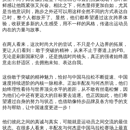
鲜感让他既紧张又兴奋。相比之下，何杰显得更加自如，尤其
是当他意识到，跑步之外还可以用这样全然不同的方式表达自
己时，整个人都放开了。显然，他们都希望通过这次跨界体
验，收获更多新的人生感受，用不一样的风格，传递出运动员
内在的力量与故事。
在两人看来，这次时尚大片的尝试，不只是个人边界的拓展，
更让人们看到：敢于突破的精神，从来不止于赛道上的PB。
无论是刷新国家纪录，还是挑战时尚镜头，真正的强者始终愿
意走出舒适区，去拥抱未知、表达自我。
这份敢于突破的精神魅力，恰好与中国马拉松不断提速、中国
速度持续进阶的内核一脉相承。正如丰配友与何杰所说，他们
始终理性看待与世界顶尖水平的差距，从不敢有丝毫松懈，因
为他们心中还有更远大的目标要去追逐。也正因如此，他们希
望通过自身的努力与状态，也借助像特步品牌及各方给予的支
持与帮助，让中国速度更进一步！
他们彼此之间的真诚与真实，可能就是运动员之间交流的最佳
状态。在很多人看来，丰配友与何杰是中国马拉松赛场上最直