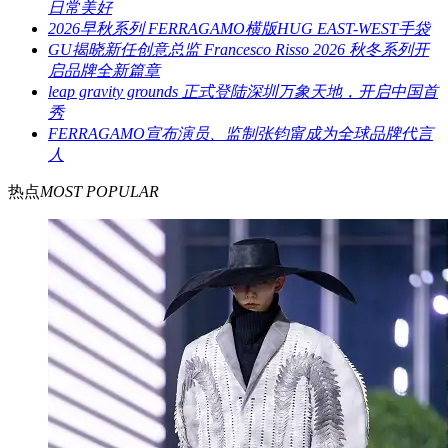
日常美好
2026早秋系列 FERRAGAMO横版HUG EAST-WEST手袋
GU揭晓新任创意总监 Francesco Risso 2026 秋冬系列开
启品牌全新篇章
leap gravity grounds 正式登陆深圳万象天地，开启中国首
秀
FERRAGAMO宣布演员、监制张钧甯成为全球品牌代言
人
热点
MOST POPULAR