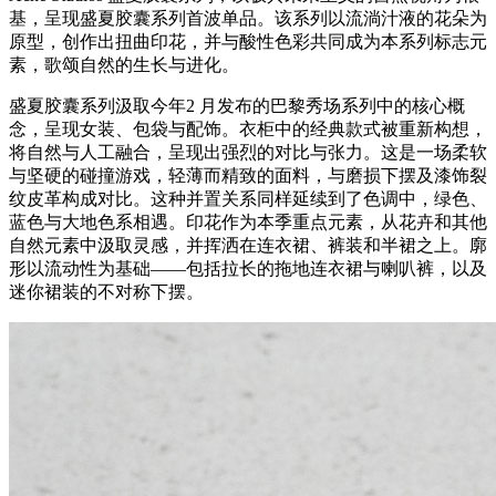
基，呈现盛夏胶囊系列首波单品。该系列以流淌汁液的花朵为
原型，创作出扭曲印花，并与酸性色彩共同成为本系列标志元
素，歌颂自然的生长与进化。
盛夏胶囊系列汲取今年2 月发布的巴黎秀场系列中的核心概
念，呈现女装、包袋与配饰。衣柜中的经典款式被重新构想，
将自然与人工融合，呈现出强烈的对比与张力。这是一场柔软
与坚硬的碰撞游戏，轻薄而精致的面料，与磨损下摆及漆饰裂
纹皮革构成对比。这种并置关系同样延续到了色调中，绿色、
蓝色与大地色系相遇。印花作为本季重点元素，从花卉和其他
自然元素中汲取灵感，并挥洒在连衣裙、裤装和半裙之上。廓
形以流动性为基础——包括拉长的拖地连衣裙与喇叭裤，以及
迷你裙装的不对称下摆。